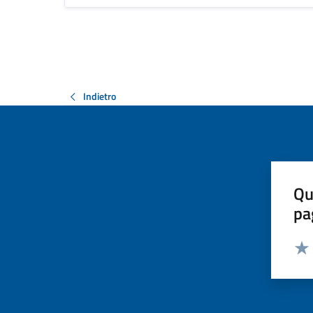
Indietro
Qu
pa
Valut
Valu