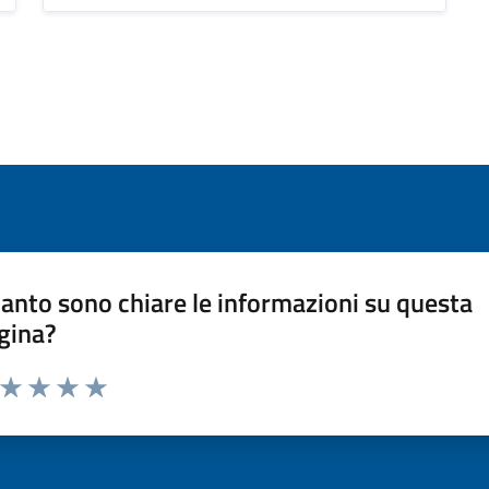
anto sono chiare le informazioni su questa
gina?
a da 1 a 5 stelle la pagina
ta 1 stelle su 5
Valuta 2 stelle su 5
Valuta 3 stelle su 5
Valuta 4 stelle su 5
Valuta 5 stelle su 5