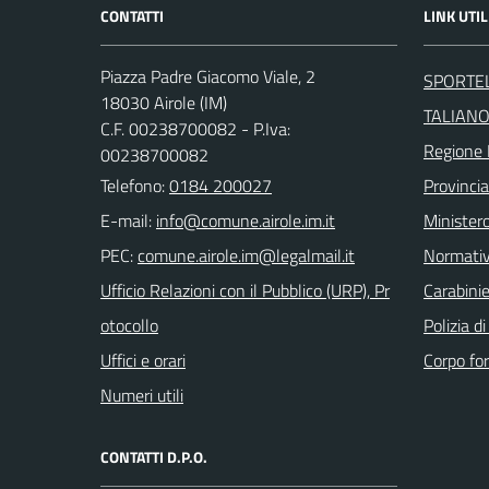
CONTATTI
LINK UTIL
Piazza Padre Giacomo Viale, 2
SPORTEL
18030 Airole (IM)
TALIAN
C.F. 00238700082 - P.Iva:
Regione 
00238700082
Telefono:
0184 200027
Provincia
E-mail:
Ministero
PEC:
Normati
Ufficio Relazioni con il Pubblico (URP), Pr
Carabinie
otocollo
Polizia d
Uffici e orari
Corpo for
Numeri utili
CONTATTI D.P.O.