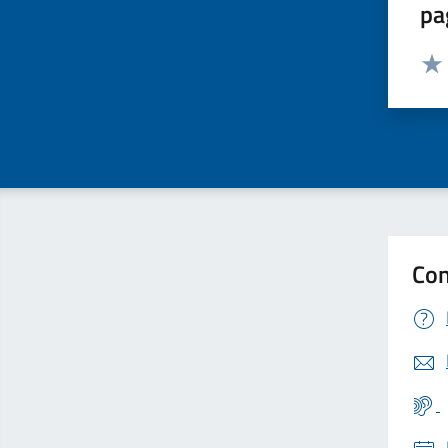
pa
Valut
Valu
Con