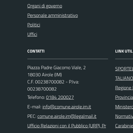
Organi di governo
Personale amministrativo
Politici
Uffici
CONTATTI
LINK UTIL
Piazza Padre Giacomo Viale, 2
SPORTEL
18030 Airole (IM)
TALIAN
C.F. 00238700082 - P.Iva:
Regione 
00238700082
Telefono:
0184 200027
Provincia
E-mail:
Ministero
PEC:
Normati
Ufficio Relazioni con il Pubblico (URP), Pr
Carabinie