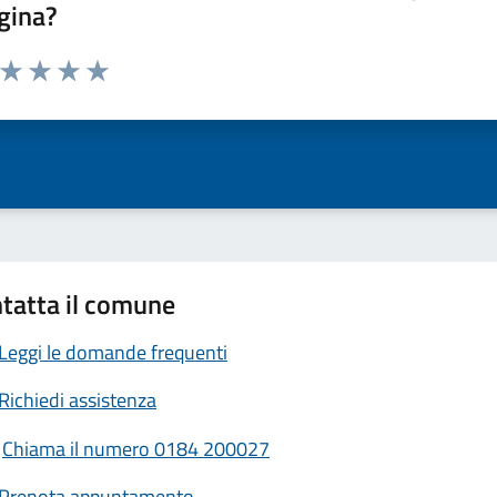
gina?
a da 1 a 5 stelle la pagina
ta 1 stelle su 5
Valuta 2 stelle su 5
Valuta 3 stelle su 5
Valuta 4 stelle su 5
Valuta 5 stelle su 5
tatta il comune
Leggi le domande frequenti
Richiedi assistenza
Chiama il numero 0184 200027
Prenota appuntamento