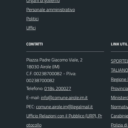
Organi di governo
Personale amministrativo
Politici
Uffici
CONTATTI
LINK UTIL
Piazza Padre Giacomo Viale, 2
SPORTEL
18030 Airole (IM)
TALIAN
C.F. 00238700082 - P.Iva:
Regione 
00238700082
Telefono:
0184 200027
Provincia
E-mail:
Ministero
PEC:
Normati
Ufficio Relazioni con il Pubblico (URP), Pr
Carabinie
otocollo
Polizia d