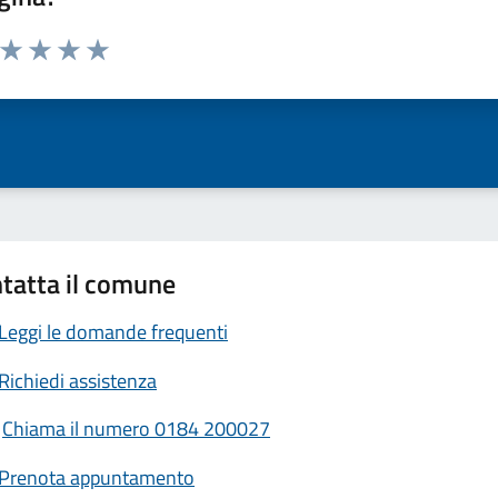
a da 1 a 5 stelle la pagina
ta 1 stelle su 5
Valuta 2 stelle su 5
Valuta 3 stelle su 5
Valuta 4 stelle su 5
Valuta 5 stelle su 5
tatta il comune
Leggi le domande frequenti
Richiedi assistenza
Chiama il numero 0184 200027
Prenota appuntamento