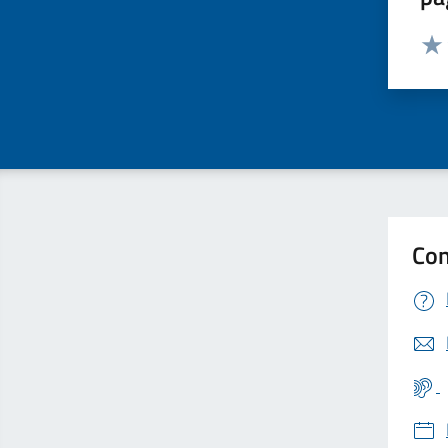
Valut
Valu
Con