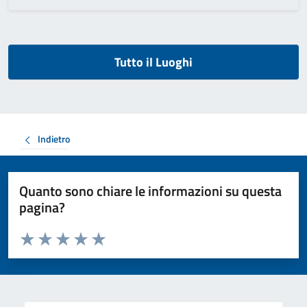
Tutto il Luoghi
Indietro
Quanto sono chiare le informazioni su questa
pagina?
Valuta da 1 a 5 stelle la pagina
Valuta 1 stelle su 5
Valuta 2 stelle su 5
Valuta 3 stelle su 5
Valuta 4 stelle su 5
Valuta 5 stelle su 5