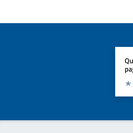
Qu
pa
Valut
Valu