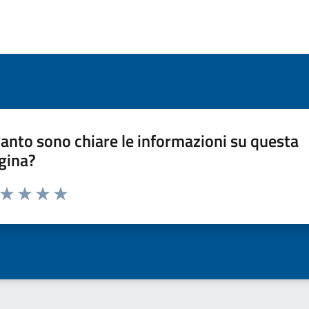
anto sono chiare le informazioni su questa
gina?
a da 1 a 5 stelle la pagina
ta 1 stelle su 5
Valuta 2 stelle su 5
Valuta 3 stelle su 5
Valuta 4 stelle su 5
Valuta 5 stelle su 5