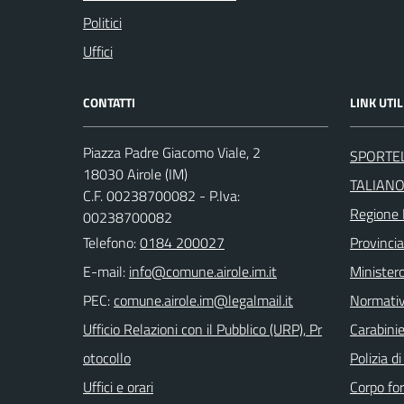
Politici
Uffici
CONTATTI
LINK UTIL
Piazza Padre Giacomo Viale, 2
SPORTEL
18030 Airole (IM)
TALIAN
C.F. 00238700082 - P.Iva:
Regione 
00238700082
Telefono:
0184 200027
Provincia
E-mail:
Ministero
PEC:
Normati
Ufficio Relazioni con il Pubblico (URP), Pr
Carabinie
otocollo
Polizia d
Uffici e orari
Corpo for