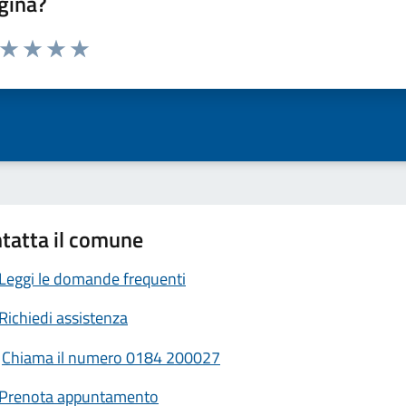
gina?
a da 1 a 5 stelle la pagina
ta 1 stelle su 5
Valuta 2 stelle su 5
Valuta 3 stelle su 5
Valuta 4 stelle su 5
Valuta 5 stelle su 5
tatta il comune
Leggi le domande frequenti
Richiedi assistenza
Chiama il numero 0184 200027
Prenota appuntamento