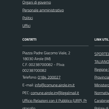
Organi di governo
Personale amministrativo
Politici
Uffici
CONTATTI
LINK UTIL
Piazza Padre Giacomo Viale, 2
SPORTEL
18030 Airole (IM)
TALIAN
C.F. 00238700082 - P.Iva:
Regione 
00238700082
Telefono:
0184 200027
Provincia
E-mail:
Ministero
PEC:
Normati
Ufficio Relazioni con il Pubblico (URP), Pr
Carabinie
otocollo
Polizia d