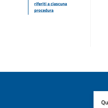
riferiti a ciascuna
procedura
Qu