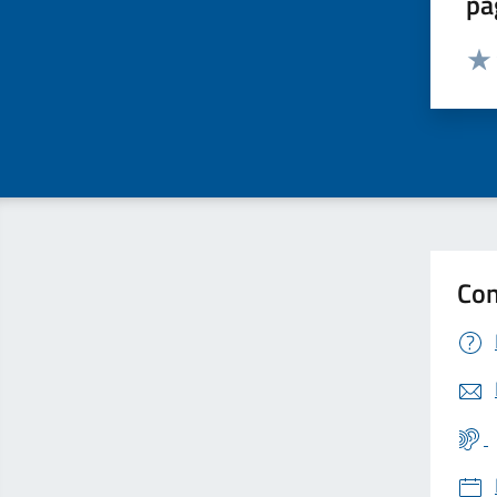
pa
Valut
Valu
Con