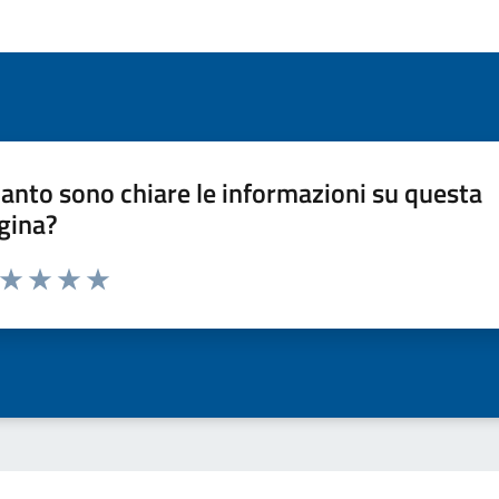
anto sono chiare le informazioni su questa
gina?
a da 1 a 5 stelle la pagina
ta 1 stelle su 5
Valuta 2 stelle su 5
Valuta 3 stelle su 5
Valuta 4 stelle su 5
Valuta 5 stelle su 5