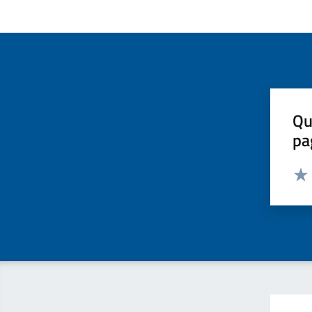
Qu
pa
Valut
Valu