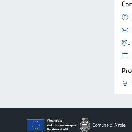
Con
Pro
Comune di Airole