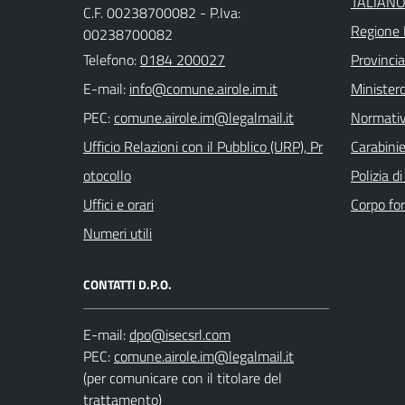
TALIAN
C.F. 00238700082 - P.Iva:
Regione 
00238700082
Telefono:
0184 200027
Provincia
E-mail:
Ministero
PEC:
Normati
Ufficio Relazioni con il Pubblico (URP), Pr
Carabinie
otocollo
Polizia d
Uffici e orari
Corpo for
Numeri utili
CONTATTI D.P.O.
E-mail:
PEC:
(per comunicare con il titolare del
trattamento)