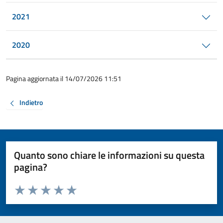
2021
2020
Pagina aggiornata il 14/07/2026 11:51
Indietro
Quanto sono chiare le informazioni su questa
pagina?
Valuta da 1 a 5 stelle la pagina
Valuta 1 stelle su 5
Valuta 2 stelle su 5
Valuta 3 stelle su 5
Valuta 4 stelle su 5
Valuta 5 stelle su 5