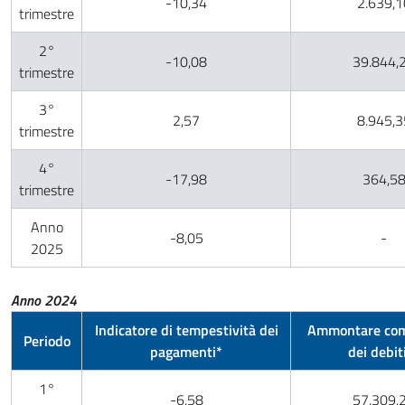
-10,34
2.639,1
trimestre
2°
-10,08
39.844,
trimestre
3°
2,57
8.945,3
trimestre
4°
-17,98
364,5
trimestre
Anno
-8,05
-
2025
Anno 2024
Indicatore di tempestività dei
Ammontare com
Periodo
pagamenti*
dei debit
1°
-6,58
57.309,