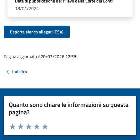
Data di pubblicazione del rilievo della Corte dei Conti:
18/04/2024
Esporta elenco allegati (CSV)
Pagina aggiornata il 20/07/2026 12:58
Indietro
Quanto sono chiare le informazioni su questa
pagina?
Valuta da 1 a 5 stelle la pagina
Valuta 1 stelle su 5
Valuta 2 stelle su 5
Valuta 3 stelle su 5
Valuta 4 stelle su 5
Valuta 5 stelle su 5