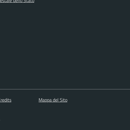
estale dello Stato
redits
Mappa del Sito
)