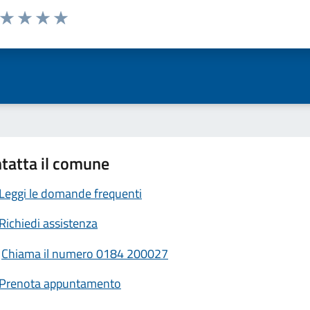
a da 1 a 5 stelle la pagina
ta 1 stelle su 5
Valuta 2 stelle su 5
Valuta 3 stelle su 5
Valuta 4 stelle su 5
Valuta 5 stelle su 5
tatta il comune
Leggi le domande frequenti
Richiedi assistenza
Chiama il numero 0184 200027
Prenota appuntamento