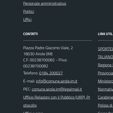
Personale amministrativo
Politici
Uffici
CONTATTI
LINK UTIL
Piazza Padre Giacomo Viale, 2
SPORTEL
18030 Airole (IM)
TALIAN
C.F. 00238700082 - P.Iva:
Regione 
00238700082
Telefono:
0184 200027
Provincia
E-mail:
Ministero
PEC:
Normati
Ufficio Relazioni con il Pubblico (URP), Pr
Carabinie
otocollo
Polizia d