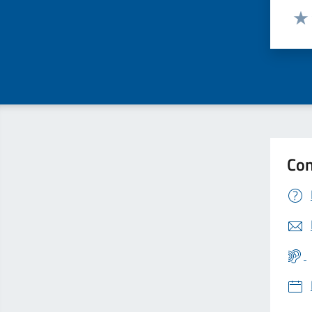
Valut
Valu
Con