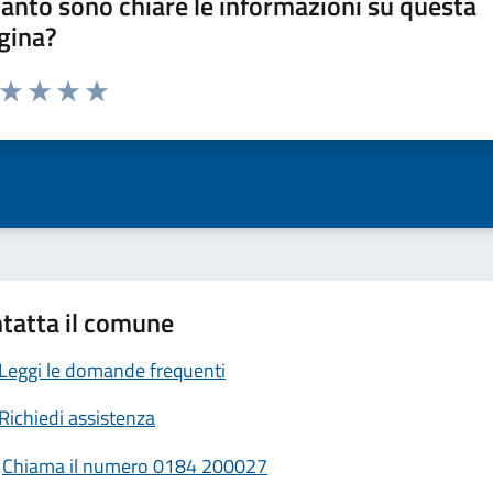
anto sono chiare le informazioni su questa
gina?
a da 1 a 5 stelle la pagina
ta 1 stelle su 5
Valuta 2 stelle su 5
Valuta 3 stelle su 5
Valuta 4 stelle su 5
Valuta 5 stelle su 5
tatta il comune
Leggi le domande frequenti
Richiedi assistenza
Chiama il numero 0184 200027