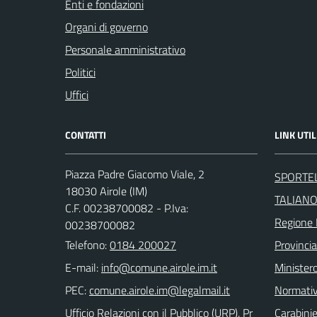
Enti e fondazioni
Organi di governo
Personale amministrativo
Politici
Uffici
CONTATTI
LINK UTIL
Piazza Padre Giacomo Viale, 2
SPORTEL
18030 Airole (IM)
TALIAN
C.F. 00238700082 - P.Iva:
Regione 
00238700082
Telefono:
0184 200027
Provincia
E-mail:
Ministero
PEC:
Normati
Ufficio Relazioni con il Pubblico (URP), Pr
Carabinie