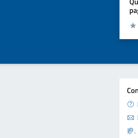
Qu
pa
Valut
Valu
Con