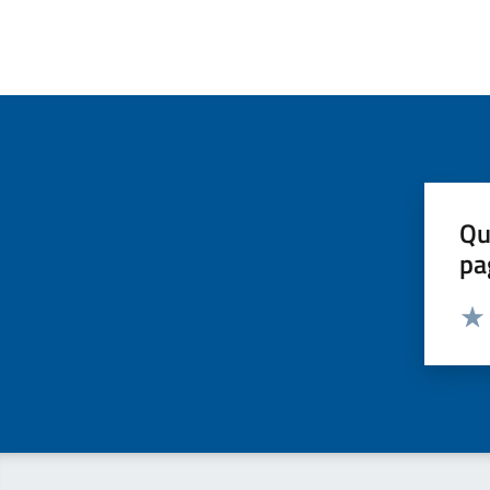
Qu
pa
Valut
Valu