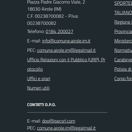
Piazza Padre Giacomo Viale, 2
SPORTEL
18030 Airole (IM)
TALIAN
C.F. 00238700082 - P.Iva:
Regione 
00238700082
Telefono:
0184 200027
Provincia
E-mail:
Ministero
PEC:
Normati
Ufficio Relazioni con il Pubblico (URP), Pr
Carabinie
otocollo
Polizia d
Uffici e orari
Corpo for
Numeri utili
CONTATTI D.P.O.
E-mail:
PEC: