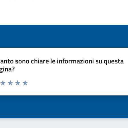
anto sono chiare le informazioni su questa
gina?
a da 1 a 5 stelle la pagina
ta 1 stelle su 5
Valuta 2 stelle su 5
Valuta 3 stelle su 5
Valuta 4 stelle su 5
Valuta 5 stelle su 5