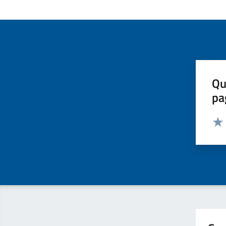
Qu
pa
Valut
Valu