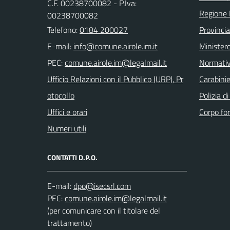
C.F. 00238700082 - P.Iva:
Regione 
00238700082
Telefono:
0184 200027
Provincia
E-mail:
Ministero
PEC:
Normati
Ufficio Relazioni con il Pubblico (URP), Pr
Carabinie
otocollo
Polizia d
Uffici e orari
Corpo for
Numeri utili
CONTATTI D.P.O.
E-mail:
PEC:
(per comunicare con il titolare del
trattamento)