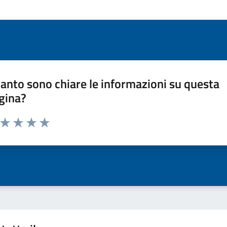
anto sono chiare le informazioni su questa
gina?
a da 1 a 5 stelle la pagina
ta 1 stelle su 5
Valuta 2 stelle su 5
Valuta 3 stelle su 5
Valuta 4 stelle su 5
Valuta 5 stelle su 5