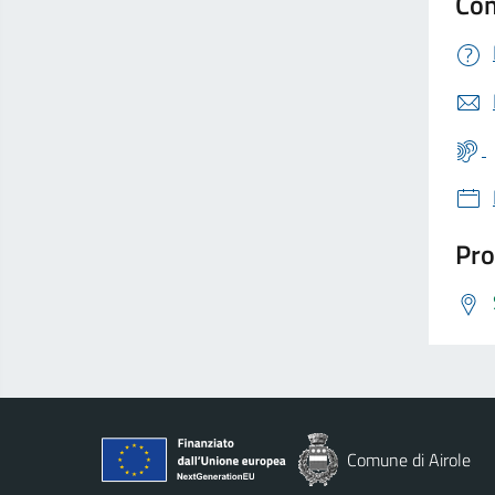
Con
Pro
Comune di Airole