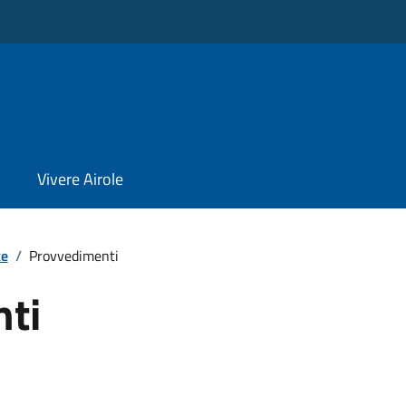
Vivere Airole
te
/
Provvedimenti
ti