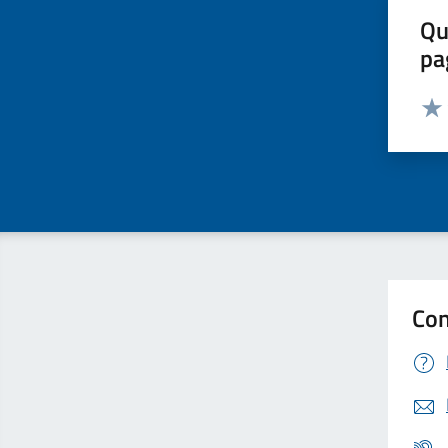
Qu
pa
Valut
Valu
Con