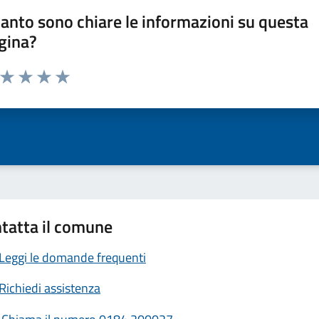
anto sono chiare le informazioni su questa
gina?
a da 1 a 5 stelle la pagina
ta 1 stelle su 5
Valuta 2 stelle su 5
Valuta 3 stelle su 5
Valuta 4 stelle su 5
Valuta 5 stelle su 5
tatta il comune
Leggi le domande frequenti
Richiedi assistenza