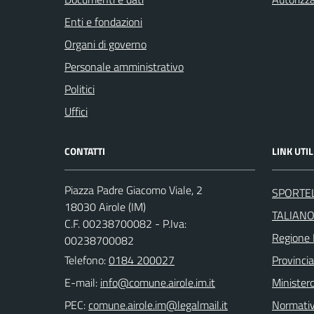
Enti e fondazioni
Organi di governo
Personale amministrativo
Politici
Uffici
CONTATTI
LINK UTIL
Piazza Padre Giacomo Viale, 2
SPORTEL
18030 Airole (IM)
TALIAN
C.F. 00238700082 - P.Iva:
Regione 
00238700082
Telefono:
0184 200027
Provincia
E-mail:
Ministero
PEC:
Normati