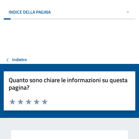
INDICE DELLA PAGINA
Indietro
Quanto sono chiare le informazioni su questa
pagina?
Valuta da 1 a 5 stelle la pagina
Valuta 1 stelle su 5
Valuta 2 stelle su 5
Valuta 3 stelle su 5
Valuta 4 stelle su 5
Valuta 5 stelle su 5