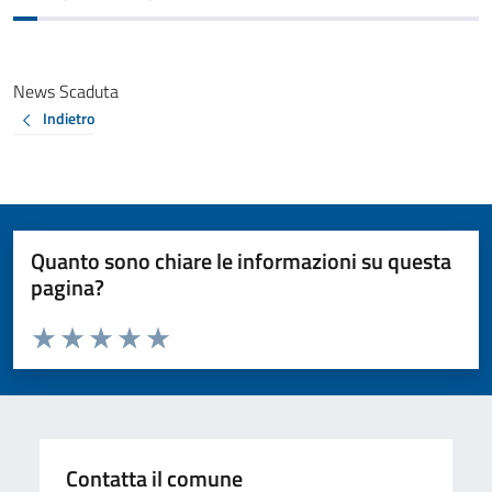
News Scaduta
Indietro
Quanto sono chiare le informazioni su questa
pagina?
Valuta da 1 a 5 stelle la pagina
Valuta 1 stelle su 5
Valuta 2 stelle su 5
Valuta 3 stelle su 5
Valuta 4 stelle su 5
Valuta 5 stelle su 5
Contatta il comune